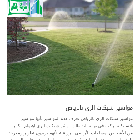
مواسير شبكات الري بالرياض
مواسير شبكات الري بالرياض تعرف هذه المواسير بأنها مواسير
بلاستيكية تركب في نهاية النقاطات، وتثير شبكات الري اهتمام الكثير
من الأشخاص لمساحات الأراضي الزراعية لأنهم يريدون تطوير ومعرفة
طرق الري الحديثة والفعالة للاستفادة منها، ولهذا سوف نتناول اليوم هذا