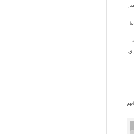
يز
يا
.
لأي
تهم