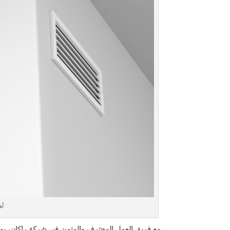
أه
مع فريق العمل المحترف والمتميز في شركة راكان، يمك