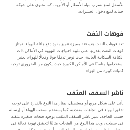
للأسفل لمنع تسرب مياه الأمطار أو الأتربة، كما تحتوي على شبكة
حماية لمنع دخول الحشرات.
فوهات النفث
تعد فوهات النفث هذه فئة مميزة تتميز بقوة دفع هائلة للهواء، تمتاز
فوهات النفث بقدرتها على تلبية احتياجات التهوية في الأماكن ذات
الكثافة السكانية العالية، حيث توفر تدفقًا قويًا وفعالًا للهواء، يعتبر
استخدامها مناسبًا في الأماكن الكبيرة حيث يكون من الضروري توجيه
كميات كبيرة من الهواء.
ناشر السقف المثقب
يأتي على شكل مربع أو مستطيل، يمتاز هذا النوع بالقدرة على توجيه
تدفق الهواء في اتجاهات متعددة، كما يستخدم لسحب الهواء أو إرساله
حسب الحاجة، تميز ناشر السقف المثقب بوجود فتحات صغيرة مثقبة
في سطحه، ويعد هذا النوع من الفتحات مثاليًا لتحقيق تهوية فعالة في
مختلف البيئات، سواء لسحب الهواء النقي أو توجيهه بشكل مريح.