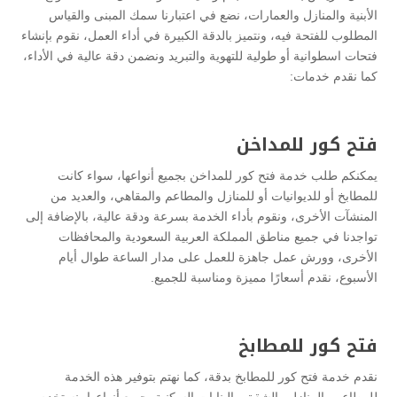
الأبنية والمنازل والعمارات، نضع في اعتبارنا سمك المبنى والقياس
المطلوب للفتحة فيه، ونتميز بالدقة الكبيرة في أداء العمل، نقوم بإنشاء
فتحات اسطوانية أو طولية للتهوية والتبريد ونضمن دقة عالية في الأداء،
كما نقدم خدمات:
فتح كور للمداخن
يمكنكم طلب خدمة فتح كور للمداخن بجميع أنواعها، سواء كانت
للمطابخ أو للديوانيات أو للمنازل والمطاعم والمقاهي، والعديد من
المنشآت الأخرى، ونقوم بأداء الخدمة بسرعة ودقة عالية، بالإضافة إلى
تواجدنا في جميع مناطق المملكة العربية السعودية والمحافظات
الأخرى، وورش عمل جاهزة للعمل على مدار الساعة طوال أيام
الأسبوع، نقدم أسعارًا مميزة ومناسبة للجميع.
فتح كور للمطابخ
نقدم خدمة فتح كور للمطابخ بدقة، كما نهتم بتوفير هذه الخدمة
للمطاعم والمنازل والشقق والبنايات السكنية بجميع أنواعها، نستخدم