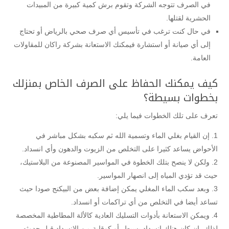
في الصرف تتوجه الشركة وتقوم برش كمية كبيرة من المبيدات
الحشرية لقتلها.
في حال كنت ترغب في تأسيس أي صرف صحي بالرياض أو تحتاج
إلى أي صيانة أو استشارة فيمكنك الاستعانة بشركة راكان للمقاولات
العامة.
كيف يمكنك الحفاظ على الصرف الخاص بمنزلك
بخطوات بسيطة؟
تعرف على تلك الخطوات فيما يلي:
إن القيام بغلي الماء وتسمية الله ثم سكبه بشكل مباشر في
الأحواض يساعد كثيرا على التخلص من الزيوت والدهون وأي انسداد.
ولكن لا ينصح بتلك الخطوة في المواسير المصنوعة من البلاستيك،
حيث قد تؤدي المياه إلى انصهار المواسير.
وبعد سكب الماء المغلي يمكن إضافة بعض من البيكنج صودا حيث
تساعد أيضا في التخلص من أي تراكمات أو انسداد.
ويمكن الاستعانة بأدوات التسليك العادية كالألة المطاطية المخصصة
لذلك، إن كان هناك انسداد بسيط، أو كوقاية من الانسداد قبل حدوثه.