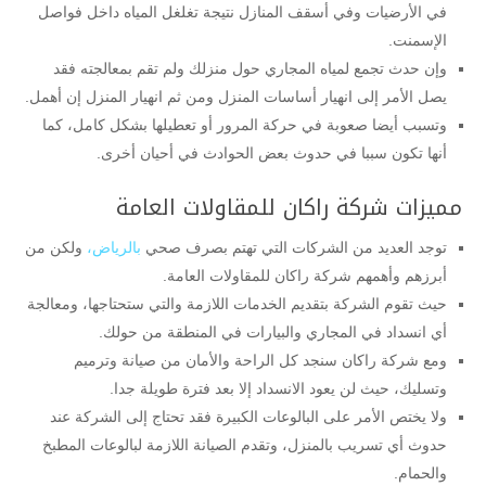
في الأرضيات وفي أسقف المنازل نتيجة تغلغل المياه داخل فواصل
الإسمنت.
وإن حدث تجمع لمياه المجاري حول منزلك ولم تقم بمعالجته فقد
يصل الأمر إلى انهيار أساسات المنزل ومن ثم انهيار المنزل إن أهمل.
وتسبب أيضا صعوبة في حركة المرور أو تعطيلها بشكل كامل، كما
أنها تكون سببا في حدوث بعض الحوادث في أحيان أخرى.
مميزات شركة راكان للمقاولات العامة
توجد العديد من الشركات التي تهتم بصرف صحي
بالرياض،
ولكن من
أبرزهم وأهمهم شركة راكان للمقاولات العامة.
حيث تقوم الشركة بتقديم الخدمات اللازمة والتي ستحتاجها، ومعالجة
أي انسداد في المجاري والبيارات في المنطقة من حولك.
ومع شركة راكان سنجد كل الراحة والأمان من صيانة وترميم
وتسليك، حيث لن يعود الانسداد إلا بعد فترة طويلة جدا.
ولا يختص الأمر على البالوعات الكبيرة فقد تحتاج إلى الشركة عند
حدوث أي تسريب بالمنزل، وتقدم الصيانة اللازمة لبالوعات المطبخ
والحمام.