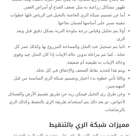
ظهور مشاكل زراعية به مثل ضعف الجذع أو أمراض العفن.
أما عن تصميم شبكة الري الخاصة بالنخيل في الرياض فلها خطوات
معينة تسير على أساسها لضمان نجاحها.
أولا يتم تحليل وقياس درجة ملوحة التربة بشكل دقيق قبل وبعد
الري.
ثانيا يتم تسجيل عدد النخل والمساحة المزروع بها وكذلك عمر كل
نخلة ، كما تتم مراعاة تدوين حالة الإنبات إذا كان النخل جيد وقوي
وحالة الإنبات به طبيعية أم ضعيفة.
ويتم هذا لتحديد نقاط الضعف والإخفاق في كل نخلة.
وثالثا تأتي خطوة بدء اختيار وتصميم شبكة الري المناسبة من قبل
المهندسين.
وعن طرق ري النخيل فيمكن ريه عن طريق تقسيم الأرض والفسائل
لأحواض، ثم بعد ذلك يتم استخدام طريقة الري بالتنقيط وكذلك الري
بالرشاشات.
مميزات شبكة الري بالتنقيط
تحرص العديد من الشركات بالرياض على تنفيذ شبكات الري الحديثة