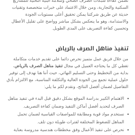
تضمن كفاءة شبكات الصرف الصحي وسلامة البنية التحتية للمشاريع
السكنية والتجارية، ومن خلال الاعتماد على خبرات متخصصة وتقنيات
حديثة عن طريق شركتنا يمكن تحقيق أعلى مستويات الجودة
والاستدامة، وهو ما ينعكس بشكل مباشر وواضح على تقليل الأعطال
وتحسين كفاءة التصريف على المدى الطويل.
تنفيذ مناهل الصرف بالرياض
من خلال فريق عمل متميز نحرص دائما على تقديم خدمات متكاملة
تغطي كل ما يحتاجه العميل في مجال
تنفيذ مناهل الصرف بالرياض
،
بداية من التخطيط وحتى التسليم النهائي، حيث أننا هنا نهدف إلى توفير
حلول عملية تجمع بين الجودة العالية والتكلفة المناسبة، مع الالتزام بأدق
التفاصيل لضمان أفضل النتائج، ونقدم لكم ما يلي:
الاهتمام الكبير بدراسة الموقع بشكل دقيق قبل البدء في تنفيذ مناهل
الصرف لتحديد أفضل أماكن التنفيذ وضمان كفاءة التصريف.
نستخدم مواد قوية ومطابقة للمواصفات القياسية لضمان تحمل
المناهل للضغوط المختلفة لفترات طويلة دون تلف.
نحرص على تنفيذ الأعمال وفق مخططات هندسية مدروسة بعناية