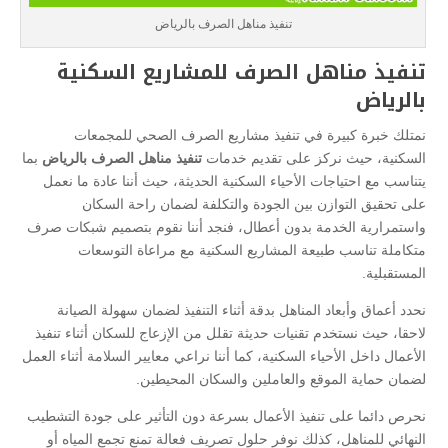
تنفيذ مناهل الصرف بالرياض
تنفيذ مناهل الصرف للمشاريع السكنية
بالرياض
نمتلك خبرة كبيرة في تنفيذ مشاريع الصرف الصحي للمجمعات
السكنية، حيث نركز على تقديم خدمات
تنفيذ مناهل الصرف بالرياض
بما
يتناسب مع احتياجات الأحياء السكنية الحديثة، حيث أننا عادة ما نعمل
على تحقيق التوازن بين الجودة والتكلفة لضمان راحة السكان
واستمرارية الخدمة بدون أعطال، فنجد أننا نقوم بتصميم شبكات صرف
متكاملة تناسب طبيعة المشاريع السكنية مع مراعاة التوسعات
المستقبلية.
نحدد أعماق وأبعاد المناهل بدقة أثناء التنفيذ لضمان سهولة الصيانة
لاحقا، حيث نستخدم تقنيات حديثة تقلل من الإزعاج للسكان أثناء تنفيذ
الأعمال داخل الأحياء السكنية، كما أننا نراعي معايير السلامة أثناء العمل
لضمان حماية الموقع والعاملين والسكان المحيطين.
نحرص دائما على تنفيذ الأعمال بسرعة دون التأثير على جودة التشطيب
النهائي للمناهل، كذلك نوفر حلول تصريف فعالة تمنع تجمع المياه أو