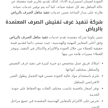
الجودة لضمان استمرارية الأداء، كذلك تقديم تقارير فنية مفصلة عن
حالة المناهل بعد كل عملية صيانة، كما أنه يتم توفير خدمات صيانة
طارئة على مدار الساعة ضمن خدمات
تنفيذ مناهل الصرف بالرياض
.
شركة تنفيذ غرف تفتيش الصرف المعتمدة
بالرياض
نتميز بكوننا شركة معتمدة تقدم خدمات
تنفيذ مناهل الصرف بالرياض
وفق أعلى المعايير المهنية والهندسية، حيث نسعى دائما لتقديم قيمة
حقيقية للعملاء من خلال الجودة والالتزام والابتكار في التنفيذ، ونوفر
للعملاء مميزات هامة من بينها:
امتلاك فريق عمل متخصص ذو خبرة كبيرة في تنفيذ غرف التفتيش
والمناهل بمختلف أنواعها.
نلتزم باستخدام مواد عالية الجودة تضمن قوة التحمل وطول العمر
الافتراضي للمناهل.
نوفر أسعار تنافسية تناسب مختلف الفئات مع الحفاظ على جودة
الخدمة.
نحرص على الالتزام بالمعايير الهندسية المعتمدة في جميع مراحل
التنفيذ.