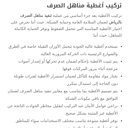
تركيب أغطية مناهل الصرف
تركيب الأغطية يعد جزء أساسي من عملية
تنفيذ مناهل الصرف
بالرياض
لضمان السلامة العامة وحماية الشبكة، حيث أننا نحرص على
اختيار الأغطية المناسبة التي تتحمل الضغوط وتوفر الحماية الكاملة
للمناهل، حيث أننا:
نستخدم أغطية عالية الجودة تتحمل الأوزان الثقيلة خاصة في الطرق
والشوارع الرئيسية ذات الحركة المرورية العالية.
يتم تثبيت الأغطية بإحكام لضمان عدم تحركها أو إصدار أصوات
مزعجة أثناء مرور المركبات فوقها.
نختار مواد مقاومة للتآكل لضمان استمرار الأغطية لفترات طويلة
دون الحاجة إلى استبدال متكرر.
يتم تصميم الأغطية بما يتناسب مع معايير تنفيذ مناهل الصرف لضمان
التوافق مع باقي مكونات الشبكة.
نراعي عوامل الأمان عند التركيب لتقليل مخاطر الحوادث الناتجة عن
الأغطية غير المثبتة بشكل صحيح.
نوفر أغطية متنوعة تناسب مختلف الاستخدامات سواء للمناطق
السكنية أو الصناعية أو التجارية.