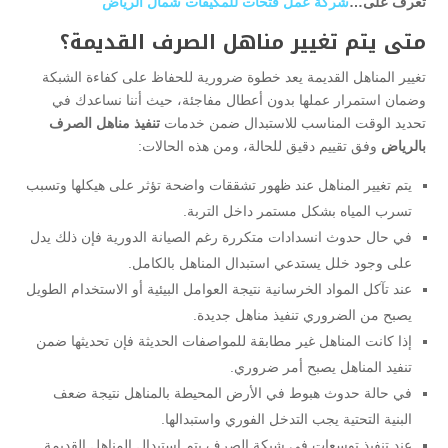
تعرف على…
شركة عمل فتحات للمكيفات شمال الرياض
متى يتم تغيير مناهل الصرف القديمة؟
تغيير المناهل القديمة يعد خطوة ضرورية للحفاظ على كفاءة الشبكة
وضمان استمرار عملها بدون أعطال مفاجئة، حيث أننا نساعدك في
تحديد الوقت المناسب للاستبدال ضمن خدمات
تنفيذ مناهل الصرف
بالرياض
وفق تقييم دقيق للحالة، ومن هذه الحالات:
يتم تغيير المناهل عند ظهور تشققات واضحة تؤثر على هيكلها وتسبب
تسرب المياه بشكل مستمر داخل التربة.
في حال حدوث انسدادات متكررة رغم الصيانة الدورية فإن ذلك يدل
على وجود خلل يستدعي استبدال المناهل بالكامل.
عند تآكل المواد الخرسانية نتيجة العوامل البيئية أو الاستخدام الطويل
يصبح من الضروري تنفيذ مناهل جديدة.
إذا كانت المناهل غير مطابقة للمواصفات الحديثة فإن تحديثها ضمن
تنفيد المناهل يصبح أمر ضروري.
في حالة حدوث هبوط في الأرض المحيطة بالمناهل نتيجة ضعف
البنية التحتية يجب التدخل الفوري واستبدالها.
عند تنفيذ توسعات في شبكة الصرف يتم استبدال المناهل القديمة