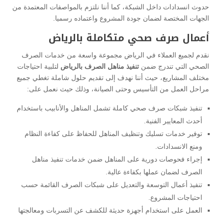
حدوث انسدادات داخل الشبكة، كما أننا نلتزم بالمواصفات المعتمدة من
الجهات المختصة لضمان جودة المشروع واعتماده رسميا.
أعمال صرف صحي متكاملة بالرياض
نقدم لجميع العملاء في الرياض مجموعة واسعة من خدمات الصرف
الصحي التي تندرج ضمن
تنفيذ مناهل الصرف بالرياض
لتلبية احتياجات
مختلف المشاريع، حيث أننا نهدف إلى تقديم حلول شاملة تغطي جميع
مراحل العمل من التأسيس وحتى الصيانة، وذلك حيث نعمل على:
تنفيذ شبكات صرف صحي كاملة تشمل المناهل والأنابيب باستخدام
أحدث المعايير الفنية.
توفير خدمات تسليك وتنظيف المناهل للحفاظ على كفاءة النظام
ومنع الانسدادات.
إجراء فحوصات دورية على المناهل ضمن خدمات تنفيذ مناهل
الصرف لضمان عملها بكفاءة عالية.
تنفيذ أعمال التوسعة والتعديل على شبكات الصرف القائمة حسب
احتياجات المشروع.
العمل على استخدام أجهزة حديثة للكشف عن التسربات ومعالجتها