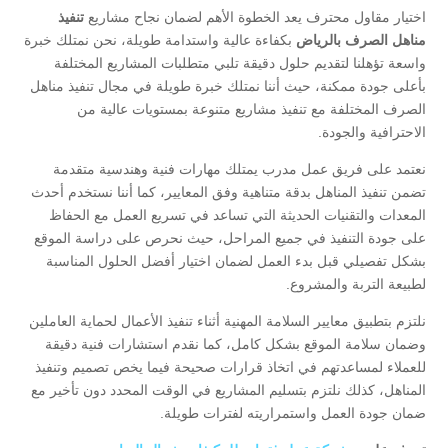
اختيار مقاول محترف يعد الخطوة الأهم لضمان نجاح مشاريع
تنفيذ
مناهل الصرف بالرياض
بكفاءة عالية واستدامة طويلة، نحن نمتلك خبرة
واسعة تؤهلنا لتقديم حلول دقيقة تلبي متطلبات المشاريع المختلفة
بأعلى جودة ممكنة، حيث أننا نمتلك خبرة طويلة في مجال تنفيذ مناهل
الصرف المختلفة مع تنفيذ مشاريع متنوعة بمستويات عالية من
الاحترافية والجودة.
نعتمد على فريق عمل مدرب يمتلك مهارات فنية وهندسية متقدمة
تضمن تنفيذ المناهل بدقة متناهية وفق المعايير، كما أننا نستخدم أحدث
المعدات والتقنيات الحديثة التي تساعد في تسريع العمل مع الحفاظ
على جودة التنفيذ في جميع المراحل، حيث نحرص على دراسة الموقع
بشكل تفصيلي قبل بدء العمل لضمان اختيار أفضل الحلول المناسبة
لطبيعة التربة والمشروع.
نلتزم بتطبيق معايير السلامة المهنية أثناء تنفيذ الأعمال لحماية العاملين
وضمان سلامة الموقع بشكل كامل، كما نقدم استشارات فنية دقيقة
للعملاء لمساعدتهم في اتخاذ قرارات صحيحة فيما يخص تصميم وتنفيذ
المناهل، كذلك نلتزم بتسليم المشاريع في الوقت المحدد دون تأخير مع
ضمان جودة العمل واستمراريته لفترات طويلة.