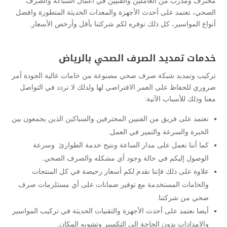
محترف ومدرب من العاملين والفنيين في أعمال السباكة والصرف
الصحي، نعتمد على أحدث الأجهزة والمعدات الحديثة المتطورة وافضل
أنواع المواسير، كل ذلك توفره لكم شركتنا بأقل وأرخص الأسعار.
خدمات تمديد الصرف الصحي بالرياض
تركيب وتمديد شبكة صرف صحي مصنوعة من خامات عالية الجودة أمر
ضروري للحفاظ على العمر الافتراضي لها ولذلك لا تردد في التواصل
معنا وذلك للأسباب الآتية:
نعتمد على فريق من الفنيين المحترفين والسباكين الذين يجمعون بين
الخبرة والسرعة والتميز في العمل.
كما أننا نعمل على مدار الساعة ونتيح خدمة الطوارئ وسرعة
الوصول إليكم في حالة وجود أي مشكله والصرف الصحي.
علاوة على ذلك فإننا نقدم لكم أسعار رخيصة في كل المنتجات
والخامات المستخدمة مع توفير ضمانات على أي مستلزمات صرف
صحي من شركتنا.
أيضا نعتمد على أحدث الأجهزة والتقنيات الحديثة في تركيب المواسير
والإمدادات بدون الحاجة إلى التكسير وتشويه المكان.