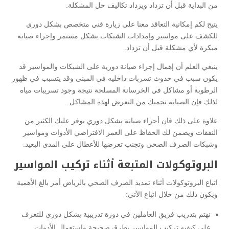
من البداية قبل أن تزداد ويزداد تكاليف حل المشكلة.
يتيح لكم إمكانية التعاقد معنا على زيارة فني متخصص بشكل دوري
للكشف على مواسير وإمدادات الشبكات بشكل مستمر وإجراء صيانة
مبكرة لأي مشكلة قبل أن تزداد.
ينبغي العلم أن إهمال إجراء صيانة دورية على الشبكات والمواسير قد
يكون سبب في حدوث تسربات داخليه في المبنى وقد يتسبب في ظهور
الرطوبة أو مشاكل في الخرسانة المسلحة نتيجة وجود تسريبات مياه
لذلك فإن الصيانة تحميك من التعرض لهذه المشاكل.
علاوة على ذلك فان أجراء صيانة بشكل دوري يوفر عليك الكثير من
النفقات ويضمن لك الحفاظ على العمر الافتراضي الأدوات ومواسير
وشبكات الصرف الصحي وتجنب تعرضها للأعطال على المدى البعيد.
البروتوكولات المتبعة أثناء تركيب المواسير
اتباع البروتوكولات أثناء تمديد الصرف الصحي بالرياض أمر بالغ الأهمية
ويكون ذلك من خلال اتباع الآتي:
نهتم بتدريب فريق العاملين في دورة تدريبية بشكل دوري للتعرف
على كيفيه تركيب المواسير بطرق صحيحة واستعمال الأدوات