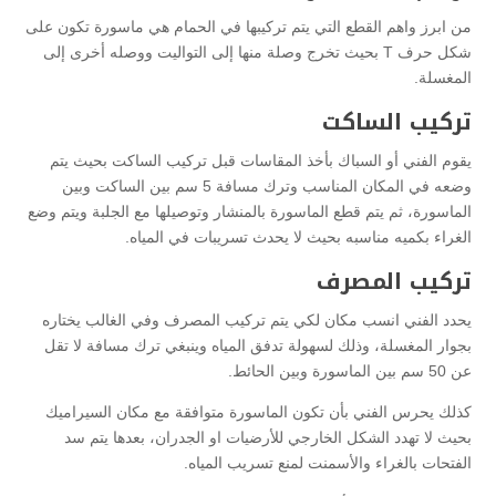
من ابرز واهم القطع التي يتم تركيبها في الحمام هي ماسورة تكون على
شكل حرف T بحيث تخرج وصلة منها إلى التواليت ووصله أخرى إلى
المغسلة.
تركيب الساكت
يقوم الفني أو السباك بأخذ المقاسات قبل تركيب الساكت بحيث يتم
وضعه في المكان المناسب وترك مسافة 5 سم بين الساكت وبين
الماسورة، ثم يتم قطع الماسورة بالمنشار وتوصيلها مع الجلبة ويتم وضع
الغراء بكميه مناسبه بحيث لا يحدث تسريبات في المياه.
تركيب المصرف
يحدد الفني انسب مكان لكي يتم تركيب المصرف وفي الغالب يختاره
بجوار المغسلة، وذلك لسهولة تدفق المياه وينبغي ترك مسافة لا تقل
عن 50 سم بين الماسورة وبين الحائط.
كذلك يحرس الفني بأن تكون الماسورة متوافقة مع مكان السيراميك
بحيث لا تهدد الشكل الخارجي للأرضيات او الجدران، بعدها يتم سد
الفتحات بالغراء والأسمنت لمنع تسريب المياه.