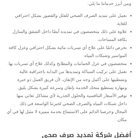
ومن أبرز خدماتنا ما يلي:
نعمل على تمديد الصرف الصحي للفلل والقصور بشكل احترافي
للغاية.
علاوة على ذلك متخصصون في تمديده أيضًا داخل الشقق والمنازل
بكافة المساحات.
نحرص دائمًا على علاج أي تسربات مائية بشكل احترافي وعزل كافة
المواسير وشبكات المياه.
متخصصون في عزل الحمامات والمطابخ وكذلك علاج أي تسربات بها.
نعمل على تركيب السباكة وتمديدها من البداية باحترافية عالية
وتشطيبها على أكمل وجه من الإتقان، لأن فريق العمل ذو خبرة
ومهارة يستطيع منحك الخدمة بإتقان وسرعة كبيرة بشكل يليق.
توفير الأسعار التنافسية والحلول الجذرية لأي مشاكل تعاني منها
داخل شبكات المياه والصرف الصحي لخبرتنا الواسعة في ذلك
المجال وحرصنا الدائم على الاستمتاع بخدمة مميزة لا مثيل لها في أي
مكان.
أفضل شركة تمديد صرف صحي