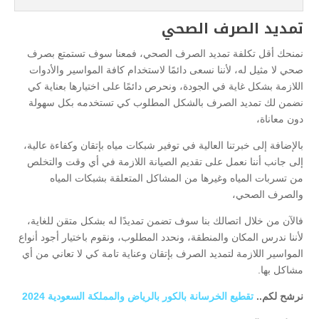
تمديد الصرف الصحي
نمنحك أقل تكلفة تمديد الصرف الصحي، فمعنا سوف تستمتع بصرف
صحي لا مثيل له، لأننا نسعى دائمًا لاستخدام كافة المواسير والأدوات
اللازمة بشكل غاية في الجودة، ونحرص دائمًا على اختيارها بعناية كي
نضمن لك تمديد الصرف بالشكل المطلوب كي تستخدمه بكل سهولة
دون معاناة،
بالإضافة إلى خبرتنا العالية في توفير شبكات مياه بإتقان وكفاءة عالية،
إلى جانب أننا نعمل على تقديم الصيانة اللازمة في أي وقت والتخلص
من تسربات المياه وغيرها من المشاكل المتعلقة بشبكات المياه
والصرف الصحي،
فالآن من خلال اتصالك بنا سوف تضمن تمديدًا له بشكل متقن للغاية،
لأننا ندرس المكان والمنطقة، ونحدد المطلوب، ونقوم باختيار أجود أنواع
المواسير اللازمة لتمديد الصرف بإتقان وعناية تامة كي لا تعاني من أي
مشاكل بها.
نرشح لكم..
تقطيع الخرسانة بالكور بالرياض والمملكة السعودية 2024