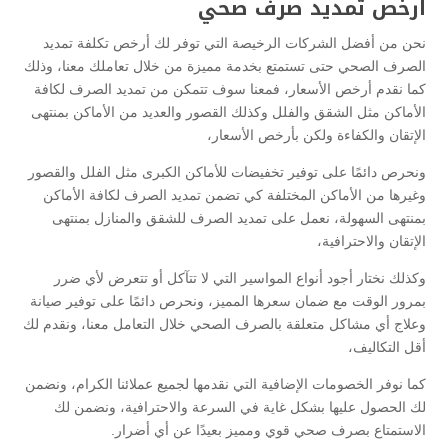
ارخص تمديد صرف صحي
نحن من أفضل الشركات الرخيصة التي توفر لك أرخص تكلفة تمديد
الصرف الصحي حتى تستمتع بخدمة مميزة من خلال تعاملك معنا، وذلك
كما نقدم أرخص الأسعار، فمعنا سوف تتمكن من تمديد الصرف لكافة
الأماكن مثل الشقق والفلل وكذلك القصور والعديد من الأماكن بمنتهى
الإتقان والكفاءة ولكن بأرخص الأسعار،
ونحرص دائمًا على توفير تخفيضات للأماكن الكبرى مثل الفلل والقصور
وغيرها من الأماكن المختلفة كي تضمن تمديد الصرف لكافة الأماكن
بمنتهى السهولة، نعمل على تمديد الصرف للشقق والمنازل بمنتهى
الإتقان والاحترافية،
وكذلك نختار أجود أنواع المواسير التي لا تتآكل أو تتعرض لأي ضرر
بمرور الوقت مع ضمان سعرها المميز، ونحرص دائمًا على توفير صيانة
وعلاج أي مشاكل متعلقة بالصرف الصحي خلال التعامل معنا، ونقدم لك
أقل التكاليف،
كما نوفر الخصومات الإضافية التي نقدمها لجميع عملائنا الكرام، ونضمن
لك الحصول عليها بشكل غاية في السرعة والاحترافية، ونضمن لك
الاستمتاع بصرف صحي قوي ومميز بعيدًا عن أي أضرار.