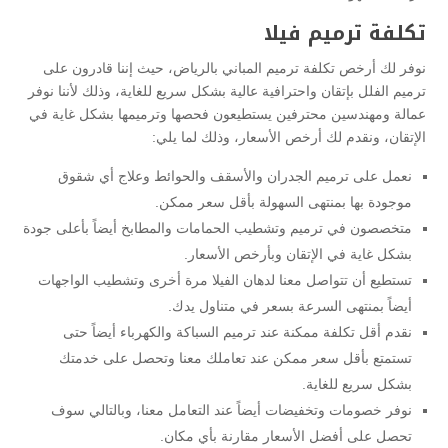
تكلفة ترميم فيلا
نوفر لك أرخص تكلفة ترميم المباني بالرياض، حيث إننا قادرون على
ترميم الفلل بإتقان واحترافية عالية بشكل سريع للغاية، وذلك لأننا نوفر
عمالة ومهندسين محترفين يستطيعون فحصها وترميمها بشكل غاية في
الإتقان، ونقدم لك أرخص الأسعار، وذلك لما يلي:
نعمل على ترميم الجدران والأسقف والحوائط وعلاج أي شقوق
موجودة بها بمنتهى السهولة بأقل سعر ممكن.
متخصصون في ترميم وتشطيب الحمامات والمطابخ أيضاً بأعلى جودة
بشكل غاية في الإتقان وبأرخص الأسعار.
تستطيع أن تتواصل معنا لدهان الفيلا مرة أخرى وتشطيب الواجهات
أيضاً بمنتهى السرعة بسعر في متناول يدك.
نقدم أقل تكلفة ممكنة عند ترميم السباكة والكهرباء أيضاً حتى
تستمتع بأقل سعر ممكن عند تعاملك معنا وتحصل على خدمتك
بشكل سريع للغاية.
نوفر خصومات وتخفيضات أيضاً عند التعامل معنا، وبالتالي سوف
تحصل على أفضل الأسعار مقارنة بأي مكان.