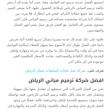
استمتع بأفضل خدمة ترميم عند التعامل معنا، حيث أننا نقدم لك أرخص
تكلفة ترميم المباني بالرياض بإمكانك الحصول عليها، لأننا نسعى للتميز
وكسب ثقة جميع عملائنا الكرام، فنحن في انتظارك فلا تتردد من
اتصالك لأننا شركة متخصصة متمكنة في ترميم المباني على أعلى
مستوى نضمن لك التعامل مع أفضل فريق عمل يضم أمهر العمال
والمهندسين.
علاوة على ذلك نقدم لك خدمة مميزة بشكل سريع للغاية لأننا نحرص
دائما على العمل طوال أيام الأسبوع مما يسهل للعملاء إمكانية التواصل
معنا في أي وقت والاستمتاع بكل ما نوفره من سرعة ومهارة وإتقان
للخدمة وكذلك الكفاءة والمصداقية، بجانب الأسعار التنافسية الغير
موجودة في أي مكان آخر.
تعرف على..
شركة عمل فتحات للمكيفات شمال الرياض
افضل شركة ترميم مباني الرياض
نحن من أفضل الشركات التي تستطيع أن تتعامل معها بكل سهولة
وتحصل على خدمتك بأقل تكلفة ترميم المباني بالرياض، فعند تواصلك
معنا سوف تستمتع بالخدمة بإتقان واحترافية عالية، فضلًا عن وجود
أفضل فريق عمل وتقديم أسعار تنافسية، وكذلك السرعة والمهارة في