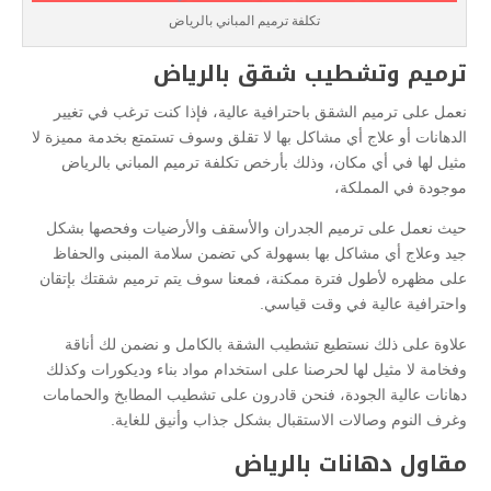
تكلفة ترميم المباني بالرياض
ترميم وتشطيب شقق بالرياض
نعمل على ترميم الشقق باحترافية عالية، فإذا كنت ترغب في تغيير
الدهانات أو علاج أي مشاكل بها لا تقلق وسوف تستمتع بخدمة مميزة لا
مثيل لها في أي مكان، وذلك بأرخص تكلفة ترميم المباني بالرياض
موجودة في المملكة،
حيث نعمل على ترميم الجدران والأسقف والأرضيات وفحصها بشكل
جيد وعلاج أي مشاكل بها بسهولة كي تضمن سلامة المبنى والحفاظ
على مظهره لأطول فترة ممكنة، فمعنا سوف يتم ترميم شقتك بإتقان
واحترافية عالية في وقت قياسي.
علاوة على ذلك نستطيع تشطيب الشقة بالكامل و نضمن لك أناقة
وفخامة لا مثيل لها لحرصنا على استخدام مواد بناء وديكورات وكذلك
دهانات عالية الجودة، فنحن قادرون على تشطيب المطابخ والحمامات
وغرف النوم وصالات الاستقبال بشكل جذاب وأنيق للغاية.
مقاول دهانات بالرياض