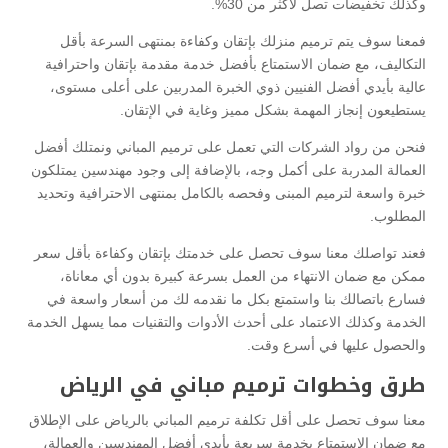
وكذلك تخفيضات تصل لأكثر من 30%.
فمعنا سوف يتم ترميم منزلك بإتقان وكفاءة بمنتهى السرعة بأقل
التكاليف، مع ضمان الاستمتاع بأفضل خدمة مقدمة بإتقان واحترافية
عالية بأيدي أفضل الفنيين ذوي الخبرة المدربين على أعلى مستوى،
يستطيعون إنجاز المهمة بشكل مميز وغاية في الإتقان.
فنحن من رواد الشركات التي تعمل على ترميم المباني ونمتلك أفضل
العمالة المدربة على أكمل وجه، بالإضافة إلى وجود مهندسين يمتلكون
خبرة واسعة لترميم المبنى وفحصه بالكامل بمنتهى الاحترافية وتحديد
المطلوب.
فعند تواصلك معنا سوف تحصل على خدمتك بإتقان وكفاءة بأقل سعر
ممكن مع ضمان الانتهاء من العمل بسرعة كبيرة بدون أي معاناة،
فسارع باتصالك بنا واستمتع بكل ما نقدمه لك من أسعار واسعة في
الخدمة وكذلك الاعتماد على أحدث الأدوات والتقنيات مما يسهل الخدمة
والحصول عليها في أسرع وقت.
طرق وخطوات ترميم مباني في الرياض
معنا سوف تحصل على أقل تكلفة ترميم المباني بالرياض على الإطلاق
مع ضمان الاستمتاع بخدمة سريعة بأيدي أفضل المهندسين والعمالة،