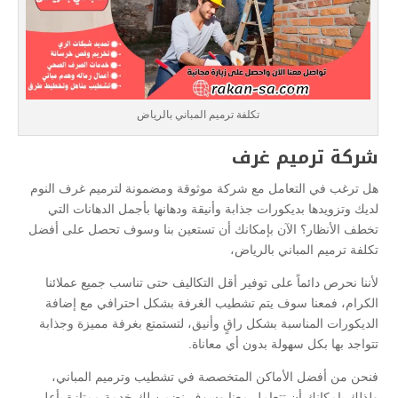
تكلفة ترميم المباني بالرياض
شركة ترميم غرف
هل ترغب في التعامل مع شركة موثوقة ومضمونة لترميم غرف النوم
لديك وتزويدها بديكورات جذابة وأنيقة ودهانها بأجمل الدهانات التي
تخطف الأنظار؟ الآن بإمكانك أن تستعين بنا وسوف تحصل على أفضل
تكلفة ترميم المباني بالرياض،
لأننا نحرص دائماً على توفير أقل التكاليف حتى تناسب جميع عملائنا
الكرام، فمعنا سوف يتم تشطيب الغرفة بشكل احترافي مع إضافة
الديكورات المناسبة بشكل راقٍ وأنيق، لتستمتع بغرفة مميزة وجذابة
تتواجد بها بكل سهولة بدون أي معاناة.
فنحن من أفضل الأماكن المتخصصة في تشطيب وترميم المباني،
ولذلك بإمكانك أن تتعامل معنا وسوف نضمن لك خدمة ممتازة بأعلى