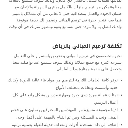
تقديمها لعملائنا بشكل تنافسي لأي مكان، ولذلك سوف تستمتع بالتعامل
معنا وتتمكن من ترميم منزلك بالكامل بمنتهى السهولة والإتقان مع
ضمان الجودة والعمل بمصداقية حتى لا تعاني من أي مشاكل بالمبنى
فيما بعد، فنحن خبرة في ترميم المباني ونضمن لك خدمة موثوقة
ولذلك اتصل بنا ولا تتردد حتى تستمتع بقوة ومظهر منزلك في أي وقت.
تكلفة ترميم المباني بالرياض
نحن متخصصون في ترميم المباني و نحرص باستمرار على التعامل
بسرعة كبيرة مع جميع عملائنا ولذلك سوف تستمتع عند تواصلك معنا
وتحصل على خدمة ممتازة وذلك لما يلي:
نوفر كافة الخامات اللازمة للترميم من مواد بناء عالية الجودة وكذلك
حديد وأسمنت ودهانات بمختلف الأنواع.
نمتلك عمالة مهرة ذوي خبرة ومهارة مدربين بشكل رائع على كل
أعمال الترميم.
لدينا مجموعة متميزة من المهندسين المحترفين يعملون على فحص
المبنى وتحديد المشكلة ومن ثم القيام بالمهمة على أكمل وجه.
إضافة إلى ذلك نستخدم أدوات ومعدات حديثة للقيام بعملية ترميم