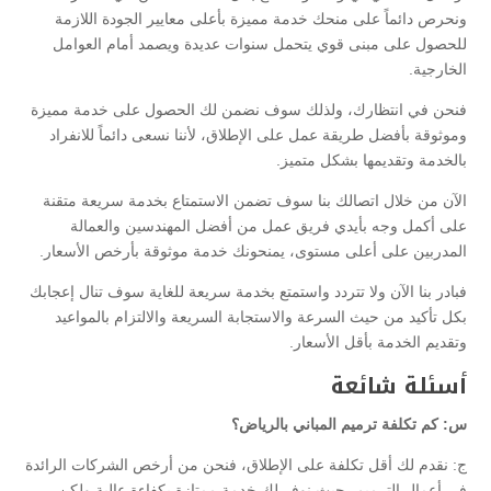
ونحرص دائماً على منحك خدمة مميزة بأعلى معايير الجودة اللازمة
للحصول على مبنى قوي يتحمل سنوات عديدة ويصمد أمام العوامل
الخارجية.
فنحن في انتظارك، ولذلك سوف نضمن لك الحصول على خدمة مميزة
وموثوقة بأفضل طريقة عمل على الإطلاق، لأننا نسعى دائماً للانفراد
بالخدمة وتقديمها بشكل متميز.
الآن من خلال اتصالك بنا سوف تضمن الاستمتاع بخدمة سريعة متقنة
على أكمل وجه بأيدي فريق عمل من أفضل المهندسين والعمالة
المدربين على أعلى مستوى، يمنحونك خدمة موثوقة بأرخص الأسعار.
فبادر بنا الآن ولا تتردد واستمتع بخدمة سريعة للغاية سوف تنال إعجابك
بكل تأكيد من حيث السرعة والاستجابة السريعة والالتزام بالمواعيد
وتقديم الخدمة بأقل الأسعار.
أسئلة شائعة
س: كم تكلفة ترميم المباني بالرياض؟
ج: نقدم لك أقل تكلفة على الإطلاق، فنحن من أرخص الشركات الرائدة
في أعمال الترميم، حيث نوفر لك خدمة ممتازة بكفاءة عالية ولكن