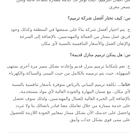
بسعر مغري.
س: كيف تختار أفضل شركة ترميم؟
ج: يتم اختيار أفضل شركة بناءً على سمعتها في المنطقة وكذلك وجود
فريق عمل ممتاز من العمالة والمهندسين، بالإضافة إلى السرعة
والإتقان العمل والأسعار التنافسية بالنسبة لأي مكان.
س: هل يمكن ترميم منازل قديمة؟
ج: نعم بإمكاننا ترميم منزل قديم وإعادته بشكل مميز مرة أخرى بمنتهى
السهولة، حيث يتم ترميمه بالكامل من حيث المبنى والسباكة والكهرباء.
ختاما…
تكلفة ترميم المباني بالرياض متوفرة بأسعار تنافسية بالنسبة
لأي مكان، مع ضمان المهارة والجودة العالية لأي مواد مستخدمة،
بالإضافة إلى الخبرة العالية للعمال والمهندسين، ولذلك سوف تحصل
على خدمة ممتازة من خلال تعاملك معنا فبادر باتصالك بنا ولا تتردد
واحصل على خدمتك الآن بشكل ممتاز بمعايير الجودة اللازمة للحصول
على مبنى قوي بشكل جذاب وأنيق.