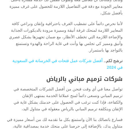
معايير الجودة مع دقة في التفاصيل اللازمة للحصول على غرف مميزة
بأفضل شكل،
لأننا نحرص دائماً على تشطيب الغرف باحترافية وإتقان ونراعي كافة
المعايير اللازمة لمنحك غرفة أنيقة ومميزة مزودة بالديكورات الجذابة
والإضاءة اللازمة التي تخطف الأنظار، مع ضمان تجهيزها بشكل عصري
وأنيق ومميز كي تجلس بها وأنت في غاية الراحة والهدوء وتستمتع
بالتواجد بها باستمرار.
نرشح لكم..
أفضل شركات عمل فتحات في الخرسانة في السعودية
في 2024
شركات ترميم مباني بالرياض
تواصل معنا في أي وقت فنحن من أفضل الشركات المتخصصة في
ترميم المباني ونسعى دائماً لمنح عملائنا الخدمة بمنتهى الإتقان
والكفاءة، فإذا كنت ترغب في الحصول على خدمتك بشكل غاية في
الإتقان وبتكلفة ترميم المباني بالرياض معقولة في متناول اليد،
فسارع باتصالك بنا الآن واستمتع بكل ما نقدمه لك من أسعار مميزة في
متناول يدك، بالإضافة إلى حرصنا على منحك خدمة بمصداقية عالية،