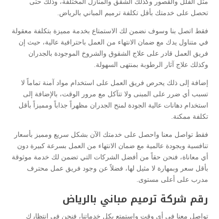
مثل الفلل والقصور وكذلك الشقق والمنازل المختلفة، وذلك حتى
تحصل على خدمتك بأقل تكلفة ترميم المباني بالرياض.
فقط اتصل بنا وسوف نضمن لك الاستمتاع بخدمة مميزة بتكلفة معقولة
في متناول يدك مع ضمان الانتهاء من العمل باحترافية عالية، حيث إن
فريق العمل قادر على علاج الشقوق والشروخ الموجودة بالجدران
وكذلك علاج آثار الرطوبة بمنتهى السهولة.
إضافة إلى ذلك يحرص فريق العمل على استخدام مواد آمنة تماماً لا
تسبب أي ضرر على المبنى ولا تتآكل مع مرور الوقت، بالإضافة إلى
استخدام دهانات عالية الجودة لمنح الجدران مظهراً جذاباً ومميزاً بأقل
تكلفة ممكنة.
فقط تواصل معنا واحصل على خدمتك الآن بشكل سريع ومميز بأسعار
تنافسية وبجودة عالمية مع ضمان الانتهاء من العمل بسرعة كبيرة دون
أي معاناة، فنحن حقاً من أفضل الشركات التي تضمن لك خدمة موثوقة
بأقل سعر وبمهارة لا مثيل لها، فضلاً عن وجود فريق عمل محترف
مدرب على أعلى مستوى.
رقم شركة ترميم مباني بالرياض
تواصل معنا في أي وقت واستمتع بكل خدماتنا، فنحن في انتظارك