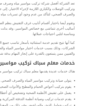
تعد الشركة أفضل شركة تركيب مواسير مياه وصرف صحي، ل
وتركيب الوصلات والكباري اللازمة لإجراء الاختبار، إلى
والصرف الصحي، لتتأكد من عدم وجود أي تسربات مياه 
وتقوم أيضا باختبار أقسام أنابيب غرف التفتيش بنظم ا
أساليب أخرى تتماشى مع خصائص المواسير، وقد بذلت مجهو
ومناسبة لتلبي احتياجات عملائها.
كما أنها تتيح تقديم خدمة استثنائية بأسعار تناسب جمي
الشركات، وذلك بسبب خدمات اختبار مواسير المياه وال
والفنيين ممن يتمتعون بالقدرة على إنجاز المهام بدقة ش
خدمات معلم سباك تركيب مواسير 
هناك خدمات عديدة يقدمها معلم سباك تركيب مواسير 
يتولى صيانة وتركيب مواسير المياه والصرف الصحي وا
يقوم بتركيب أحواض الحمام والمطبخ والأدوات الصحي
يعمل على تفتيش الأنظمة الصحية وتشخيص أي أعطال من
يقدم خدمات تركيب وصيانة أنظمة التدفئة المركزية وأج
تركيب حوامل الدش والمراحيض وغير ذلك من المعدا