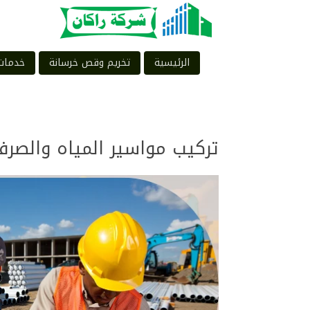
الرئيسية
تخريم وقص خرسانة
خدمات
تركيب مواسير المياه والصرف 40564214