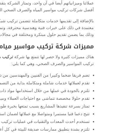
عملائنا وميزانياتهم أيضا في آن واحد، وتمتاز الشركة بتق
أفضل شركات تركيب مواسير المياه والصرف الصحي التي 
بالإضافة إلى تقديمها خدمات متكاملة تتضمن تركيب شب
معتمدة في ذلك على خبرات فنية وهندسية محترفة، وتملك
وذلك بما يضمن تقديم حلول مبتكرة ومختلفة في مجالات
مميزات شركة تركيب مواسير ميا
هناك مميزات كثيرة ولا حصر لها تتمتع بها شركة
تركيب م
تركيب المواسير والصرف الصحي، وهي كما يلي:
تضم فريقا ضخما وكبيرا من الفنيين والمهندسين من ذ
تقدم لعملائها خدمات شاملة ومتكاملة بداية من التصميم 
تلتزم بالجودة في عملها من خلال استخدامها مواد ذات ج
تقدم حلولا مخصصة تتماشى مع احتياجات العملاء وميزا
تمتاز بسرعة تنفيذها المشاريع بسبب تمتعها بخبرة طويل
تتيح دعما فنيا مستمرا ومتواصلا مع عملائها لضمان ا
تستخدم أحدث المعدات والتقنيات في عمليات تركيب 
تلتزم بشدة بتطبيق ممارسات صديقة للبيئة في كل أعما