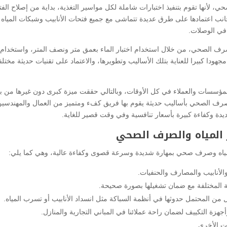
أنها تقوم بتنفيذ اختبارات شاملة لكل مواسير التغذية، بداية من إصلاح الف
 جانب اعتمادها على طرق عديدة تتماشى مع جميع فتحات الأنابيب وشبكات المياه
في الوصلات.
لصرف الصحي، من خلال استخدام اختبار الماء بعمق متر ونصف المتر، واستخدام
دا كبيرا للعناية بتلك الأساليب وتطويرها، والاعتماد على تقنيات حديثة مختلف
ع المؤسسات والعملاء في كل الأوقات، وبالتالي حققت ميزة كبرى دون غيرها من ب
صرف الصحي بأساليب حديثة يقوم بها فريق كفء ومتميز من العمال والمهندسي
ديدة وكفاءة كبيرة بأسعار تنافسية وفي وقت قصير للغاية.
المياه والصرف الصحي
مياه وصرف صحي بمهارة شديدة وسرعة قصوى وكفاءة عالية، وهي كما يلي:
لأنابيب والمصارف والحنفيات.
ة المختلفة مع ضمان تشغيلها بصورة صحيحة.
 المحتمل حدوثها في أنظمة السباكة مثل انسداد الأنابيب أو تسرب المياه.
هزة التكييف لضمان راحة عملائنا في المباني التجارية والمنازل.
ت الأخرى.