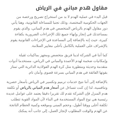
مقاول هدم مباني في الرياض
قبل البدء في عملية الهدم لا بد من استخراج تصريح ورخصة من
الجهات الحكومية المختصة، وذلك تجنبا للمساءلة القانونية، وهنا يأتي
دور مقاول الهدم بالرياض المتخصص في هدم المباني، والذي يقوم
بمساعدتك في إنجاز وإنهاء جميع تلك الإجراءات الضرورية بكفاءة
كبيرة، حيث إنه بالإضافة إلى المساعدة في الإجراءات القانونية يقوم
بالإشراف على العملية بالكامل بأعلى معايير السلامة.
كما أننا في الشركة لدينا فريق متخصص ومجهز بماكينات ثقيلة
وإمكانيات ضخمة لهدم الأعمدة والمباني في الرياض، مستخدما أدوات
متقدمة وحديثة ومتطورة مثل كرة الهدم الفولاذية الدائرية التي تمتاز
بقوتها الفائقة في هدم المباني بسرعة قصوى وأمان تام.
بالإضافة إلى أننا نتيح خدمات ترميم وتكسير في الرياض بأسعار حصرية
وتنافسية، لذا إن كنت تتساءل عن
أسعار هدم المباني بالرياض
أو تكلفة
هدم المنزل فإن الشركة تقدم لك تقريرا دقيقا يعتمد على عوامل عديدة
رئيسية هي نوع المواد المستخدمة في البناء لأن المواد القوية تتطلب
تكلفة أعلى ووقتا أطول، وحجم المبنى وموقعه وكمية الحطام الناتجة
عن الهدم والوقت المطلوب لإنجاز العمل، إلى جانب أنه يمكنك