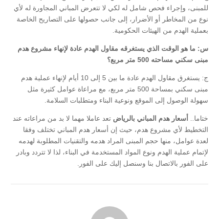
للمبنى، وإجراء فحص شامل له لكي لا تتعرض المباني المجاورة له لأي
نوع من المخاطر أو الأضرار، إلى جانب حصولها على التصاريح الخاصة
بعملية الهدم من الهيئات الحكومية.
س: ما هو الوقت الذي يستغرقه مقاول الهدم عادة لإنهاء مشروع هدم
مبنى سكني مساحته 500 متر مربع؟
ج: يستغرق مقاول الهدم عادة ما بين 5 إلى 10 أيام لإنهاء عملية هدم
مبنى سكني بمساحة 500 متر مربع، مع مراعاة عوامل كثيرة مثل
سهولة الوصول إلى الموقع ونوعية البناء ومتطلبات السلامة.
ختاما..
أسعار هدم المباني بالرياض
تعد عاملا مهما لا بد من مراعاته عند
التخطيط لأي مشروع هدم، حيث إن أسعار هدم المباني تختلف وفقا
لعدة عوامل، منها حجم المبنى المراد هدمه والتقنيات المطلوبة لهدمه
لإتمام عملية الهدم ونوع المواد المستخدمة في البناء، لذا لا تتردد وبادر
على الفور بالاتصال بنا وسنصل إليك على الفور.