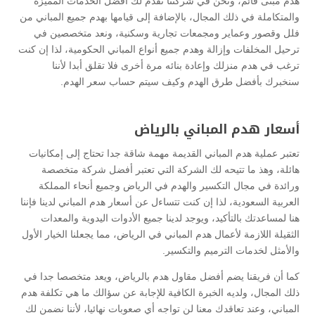
هدم مبنى قائم، ونحن في شركتنا نقدم لك أفضل الخدمات المميزة
والمتكاملة في ذلك المجال، بالإضافة إلى قيامها بهدم جميع المباني من
فلل وقصور وعماير ومجمعات تجارية وسكنية، ونعد متخصصين في
ترحيل المخلفات وإزالة وهدم جميع أنواع المباني الحكومية، لذا إن كنت
ترغب في هدم منزلك وإعادة بنائه مرة أخرى فلا تقلق أبدا لأننا
سنخبرك بأفضل طرق الهدم وكيف سيتم حساب سعر الهدم.
أسعار هدم المباني بالرياض
تعتبر عملية هدم المباني القديمة مهمة شاقة جدا تحتاج إلى إمكانيات
هائلة، وهذ ما تتيحه لك الشركة التي تعتبر أفضل شركة متخصصة
ورائدة في مجال التكسير والهدم في الرياض وجميع أنحاء المملكة
العربية السعودية، لذا إن كنت تتساءل عن أسعار هدم المباني لدينا فإننا
هنا لمساعدتك بالتأكيد، ويوجد لدينا جميع الأدوات اليدوية والمعدات
الثقيلة اللازمة لأعمال هدم المباني في الرياض، مما يجعلنا الخيار الأول
والأمثل لخدمات الترميم والتكسير.
كما أن فريقنا يضم أفضل مقاول هدم بالرياض، ويعد متخصصا جدا في
ذلك المجال، ولديه الخبرة الكافية للإجابة عن سؤالك ما هي تكلفة هدم
المباني، وعند تعاقدك معنا لن تواجه أي صعوبات نهائيا، لأننا نضمن لك