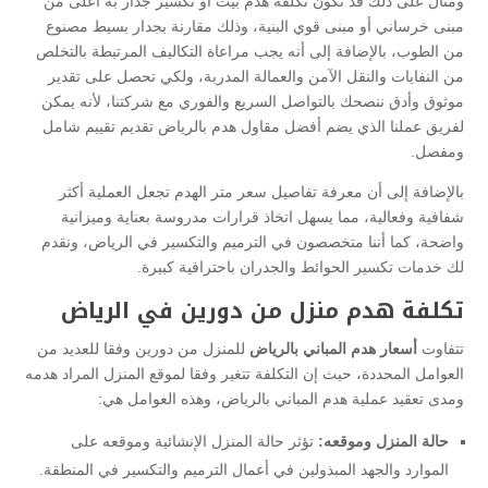
ومثال على ذلك قد تكون تكلفة هدم بيت أو تكسير جدار به أعلى من
مبنى خرساني أو مبنى قوي البنية، وذلك مقارنة بجدار بسيط مصنوع
من الطوب، بالإضافة إلى أنه يجب مراعاة التكاليف المرتبطة بالتخلص
من النفايات والنقل الآمن والعمالة المدربة، ولكي تحصل على تقدير
موثوق وأدق ننصحك بالتواصل السريع والفوري مع شركتنا، لأنه يمكن
لفريق عملنا الذي يضم أفضل مقاول هدم بالرياض تقديم تقييم شامل
ومفصل.
بالإضافة إلى أن معرفة تفاصيل سعر متر الهدم تجعل العملية أكثر
شفافية وفعالية، مما يسهل اتخاذ قرارات مدروسة بعناية وميزانية
واضحة، كما أننا متخصصون في الترميم والتكسير في الرياض، ونقدم
لك خدمات تكسير الحوائط والجدران باحترافية كبيرة.
تكلفة هدم منزل من دورين في الرياض
تتفاوت
أسعار هدم المباني بالرياض
للمنزل من دورين وفقا للعديد من
العوامل المحددة، حيث إن التكلفة تتغير وفقا لموقع المنزل المراد هدمه
ومدى تعقيد عملية هدم المباني بالرياض، وهذه العوامل هي:
حالة المنزل وموقعه:
تؤثر حالة المنزل الإنشائية وموقعه على
الموارد والجهد المبذولين في أعمال الترميم والتكسير في المنطقة.