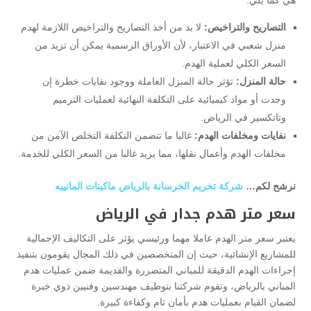
التصاريح والتراخيص:
لا بد من أخذ التصاريح والتراخيص اللازمة لهدم
منزل شعبي في الاعتبار، لأن الأوراق الرسمية يمكن أن تزيد من
السعر الكلي لعملية الهدم.
حالة المنزل:
تؤثر حالة المنزل العاملة ووجود نفايات خطرة إن
وجدت أو مواد كيميائية على التكلفة النهائية لعمليات الترميم
وتاتكسير في الرياض.
نفايات ومخلفات الهدم:
غالبا ما تتضمن التكلفة التخلص الآمن من
مخلفات الهدم وأعمال نقلها، مما يزيد غالبا من السعر الكلي للخدمة.
نرشح لكم…
شركة تخريم الخرسانة بالرياض ماكينات المانييه
سعر متر هدم جدار في الرياض
يعتبر سعر متر الهدم عاملا مهما ورئيسي يؤثر على التكاليف الإجمالية
للمشاريع الإنشائية، حيث إن المتخصصين في ذلك المجال يقومون بتنفيذ
إجراءات الهدم الدقيقة للمباني المتضررة والقديمة ضمن عمليات هدم
المباني بالرياض، وتقوم شركتنا بتوظيف مهندسين وفنيين ذوي خبرة
لضمان القيام بعمليات هدم بأمان تام وكفاءة كبيرة.