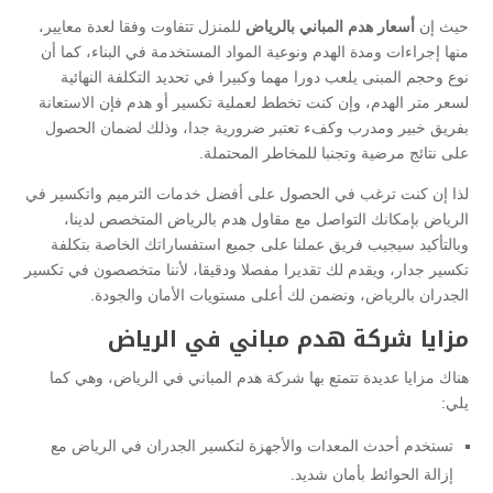
حيث إن
أسعار هدم المباني بالرياض
للمنزل تتفاوت وفقا لعدة معايير،
منها إجراءات ومدة الهدم ونوعية المواد المستخدمة في البناء، كما أن
نوع وحجم المبنى يلعب دورا مهما وكبيرا في تحديد التكلفة النهائية
لسعر متر الهدم، وإن كنت تخطط لعملية تكسير أو هدم فإن الاستعانة
بفريق خبير ومدرب وكفء تعتبر ضرورية جدا، وذلك لضمان الحصول
على نتائج مرضية وتجنبا للمخاطر المحتملة.
لذا إن كنت ترغب في الحصول على أفضل خدمات الترميم واتكسير في
الرياض بإمكانك التواصل مع مقاول هدم بالرياض المتخصص لدينا،
وبالتأكيد سيجيب فريق عملنا على جميع استفساراتك الخاصة بتكلفة
تكسير جدار، ويقدم لك تقديرا مفصلا ودقيقا، لأننا متخصصون في تكسير
الجدران بالرياض، ونضمن لك أعلى مستويات الأمان والجودة.
مزايا شركة هدم مباني في الرياض
هناك مزايا عديدة تتمتع بها شركة هدم المباني في الرياض، وهي كما
يلي:
تستخدم أحدث المعدات والأجهزة لتكسير الجدران في الرياض مع
إزالة الحوائط بأمان شديد.