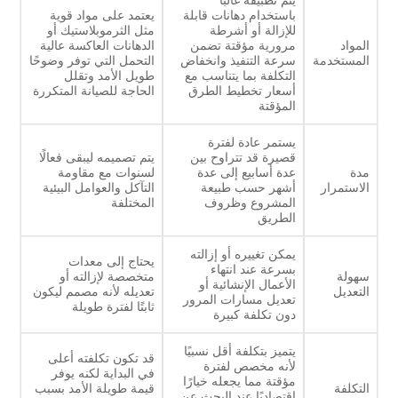
باستخدام دهانات قابلة
يعتمد على مواد قوية
للإزالة أو أشرطة
مثل الثرموبلاستيك أو
المواد
مرورية مؤقتة تضمن
الدهانات العاكسة عالية
المستخدمة
سرعة التنفيذ وانخفاض
التحمل التي توفر وضوحًا
التكلفة بما يتناسب مع
طويل الأمد وتقلل
أسعار تخطيط الطرق
الحاجة للصيانة المتكررة
المؤقتة
يستمر عادة لفترة
قصيرة قد تتراوح بين
يتم تصميمه ليبقى فعالًا
مدة
عدة أسابيع إلى عدة
لسنوات مع مقاومة
الاستمرار
أشهر حسب طبيعة
التآكل والعوامل البيئية
المشروع وظروف
المختلفة
الطريق
يمكن تغييره أو إزالته
يحتاج إلى معدات
بسرعة عند انتهاء
سهولة
متخصصة لإزالته أو
الأعمال الإنشائية أو
التعديل
تعديله لأنه مصمم ليكون
تعديل مسارات المرور
ثابتًا لفترة طويلة
دون تكلفة كبيرة
يتميز بتكلفة أقل نسبيًا
قد تكون تكلفته أعلى
لأنه مخصص لفترة
في البداية لكنه يوفر
مؤقتة مما يجعله خيارًا
التكلفة
قيمة طويلة الأمد بسبب
اقتصاديًا عند البحث عن