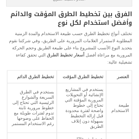
الفرق بين تخطيط الطرق المؤقت والدائم
وأفضل استخدام لكل نوع
تختلف أنواع تخطيط الطرق حسب طبيعة الاستخدام والمدة الزمنية
المطلوبة لاستمرار العلامات المرورية على الطريق، وفي شركتنا نقوم
بتحديد النوع الأنسب للمشروع بناء على طبيعة الطريق وحجم الحركة
المرورية مع مراعاة أفضل
أسعار تخطيط الطرق
التي تحقق كفاءة
تشغيلية عالية:
العنصر
تخطيط الطرق المؤقت
تخطيط الطرق الدائم
يستخدم في المشاريع
يستخدم في الطرق
الإنشائية أو التحويلات
السريعة والشوارع
المرورية المؤقتة التي
الرئيسية التي تحتاج إلى
طبيعة
تحتاج إلى خطوط
خطوط مرورية ثابتة
الاستخدام
واضحة لفترة محدودة
تدوم لفترات طويلة مع
قبل إزالة التخطيط
الحفاظ على وضوحها
بسهولة دون إتلاف
رغم الاستخدام المستمر
الطريق
يتم تطبيقه غالبًا