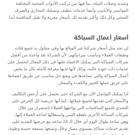
وتمديد وصلات المياه، بما فيها من تركيب الأدوات الصحية المختلفة
المواسير والأنابيب وأيضا خدمات تنظيف وتسليك المجاري والصرف
الصحي وكل ذلك وأكثر نقدمه لك بأسعار مغرية ولا تقبل المنافسة أبدا.
أسعار أعمال السباكة
لن تجد مثل أسعار شركتنا غير المبالغ بها وفي متناول يد جميع فئات
وطبقات العملاء وتناسب ميزانياتهم، لأن الشركة تعد واحدة من أفضل
شركات السباكة التي يمكنك الاعتماد عليها في ذلك المجال لتحصل على
خدمات ذات جودة عالية، وذلك لأنها لديها معرفة كاملة بكل ما يخص
أعمال السباكة والتي تساعدها في وضع حل مناسب عن طريق اعتمادها
على فريق عملها الخبير والكفء والممتاز.
لذا يمكنك التواصل الآن مع الشركة حتى تحصل على أرخص التكاليف
والأسعار التي تقدمها لجميع عملائها، كما أنها حريصة كل الحرص على
التصدي لجميع المنافسات التي يواجهها العملاء باستمرار من خلال
شركات السباكة الأخرى باهظة الثمن واستغلالها لحاجة العملاء إليها،
وهي متاحة طوال اليوم أي خلال الـ 24 ساعة مع حرصها الشديد على
تقديم خدمات سباكة بمستوى ممتاز وعال وتمتعها بسمعة حسنة وطيبة،