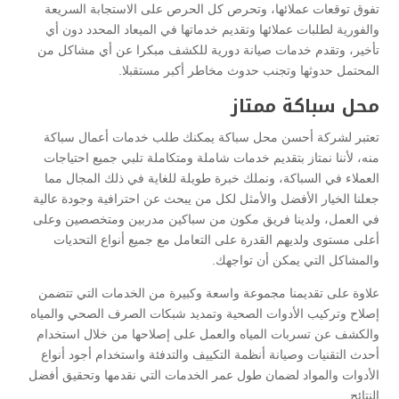
تفوق توقعات عملائها، وتحرص كل الحرص على الاستجابة السريعة
والفورية لطلبات عملائها وتقديم خدماتها في الميعاد المحدد دون أي
تأخير، وتقدم خدمات صيانة دورية للكشف مبكرا عن أي مشاكل من
المحتمل حدوثها وتجنب حدوث مخاطر أكبر مستقبلا.
محل سباكة ممتاز
تعتبر لشركة أحسن محل سباكة يمكنك طلب خدمات أعمال سباكة
منه، لأننا نمتاز بتقديم خدمات شاملة ومتكاملة تلبي جميع احتياجات
العملاء في السباكة، ونملك خبرة طويلة للغاية في ذلك المجال مما
جعلنا الخيار الأفضل والأمثل لكل من يبحث عن احترافية وجودة عالية
في العمل، ولدينا فريق مكون من سباكين مدربين ومتخصصين وعلى
أعلى مستوى ولديهم القدرة على التعامل مع جميع أنواع التحديات
والمشاكل التي يمكن أن تواجهك.
علاوة على تقديمنا مجموعة واسعة وكبيرة من الخدمات التي تتضمن
إصلاح وتركيب الأدوات الصحية وتمديد شبكات الصرف الصحي والمياه
والكشف عن تسربات المياه والعمل على إصلاحها من خلال استخدام
أحدث التقنيات وصيانة أنظمة التكييف والتدفئة واستخدام أجود أنواع
الأدوات والمواد لضمان طول عمر الخدمات التي نقدمها وتحقيق أفضل
النتائج.