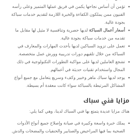
تؤمن أن أساس نجاحها يكمن في فريق عملها المتميز وعلى رأسه
الفنيون ممن يملكون الكفاءة والخبرة اللازمة لتقديم خدمات سباكة
بجودة عالية.
أسعار أعمال السباكة
لديها حصرية وتنافسية لا مثيل لها مقابل ما
تقدمه من خدمات سباكة بجودة عالية.
تعمل على تزويد السباكين لديها بأحدث المهارات والمعارف في
السباكة من خلال تلقيهم دورات تدريبية وورش عمل متخصصة.
تشجع العاملين لديها على مواكبة التطورات التكنولوجية في ذلك
المجال واستخدام تقنيات حديثة في أعمالهم.
يوجد لديها سباك ماهر وخبير وكفء وسريع يتعامل مع جميع أنواع
المشاكل المرتبطة بالسباكة سواء كانت معقدة أم بسيطة.
مزايا فني سباك
هناك مزايا عديدة يتمتع بها فني السباك لدينا، وهي كما يلي:
يملك خبرة واسعة وكبيرة في صيانة وإصلاح جميع أنواع الأدوات
الصحية بما فيها المراحيض والصنابير والحنفيات والمضخات والدش.