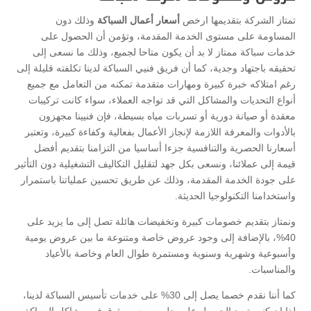
تمتاز الشركة بتقديمها ارخص
أسعار أعمال السباكة
وذلك دون
المساومة على مستوى الخدمة المقدمة، وتؤمن أن الحصول على
خدمات سباكة ممتاز لا بد أن يكون متاحا لجميع، وذلك ما نسعى إلى
تحقيقه باجتهاد وجدية، كما أن فريق فنيي السباكة لدينا تكلفته قليلة إلى
رغم امتلاكه خبرة كبيرة ومهارات متقدمة تمكنه من التعامل مع جميع
أنواع التحديات والمشاكل التي قد تواجه العملاء، سواء كانت تركيبات
معقدة أو صيانة دورية أو تسربات مياه بسيطة، فإن فنيينا مجهزون
بالأدوات والمعرفة اللازمة لإنجاز الأعمال بفعالية وكفاءة كبيرة، وتعتبر
أسعارنا الحصرية والتنافسية جزءا أساسيا من التزامنا بتقديم أفضل
قيمة إلى عملائنا، ونسعى بكل جهد لتقليل التكاليف التشغيلية دون التأثير
على جودة الخدمة المقدمة، وذلك عن طريق تحسين عملياتنا باستمرار
واستخدامنا التكنولوجيا الحديثة.
ونمتاز بتقديم خصومات كبيرة وتخفيضات هائلة تصل إلى ما يزيد على
40%، بالإضافة إلى وجود عروض خاصة ومتنوعة ما بين عروض يومية
وأسبوعية وشهرية وسنوية ومستمرة طوال العام وخاصة بالأعياد
والمناسبات.
كما أننا نقدم خصما يصل إلى 30% على خدمات تأسيس السباكة لدينا،
لذا إن كنت تريد الحصول على حل سريع وموثوق في مشاكل السباكة