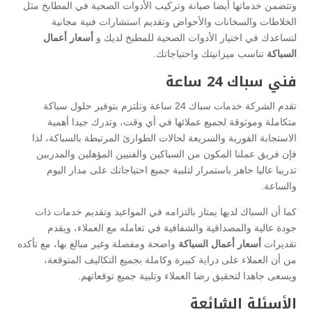
وتتضمن خدماتها أيضا صيانة وتركيب الأدوات الصحية في المطابخ مثل
الخلاطات والسخانات والأحواض وتقديم استشارات فنية مجانية
لتساعدك في اختيار الأدوات الصحية للمطبخ لديك و
أسعار أعمال
السباكة
تناسب ميزانيتك واحتياجاتك.
فني سباك 24 ساعة
تقدم الشركة خدمات سباك 24 ساعة وتلتزم بتوفير حلول سباكة
متكاملة وموثوقة لجميع عملائها في أي وقت، وتدرك جيدا أهمية
الاستجابة الفورية والسريعة لحالات الطوارئ المرتبطة بالسباكة، لذا
فإن فريق عملنا المكون من السباكين والفنيين المؤهلين والمدربين
تدريبا عاليا جاهز باستمرار لتلبية جميع احتياجاتك على مدار اليوم
والساعة.
كما أن السباك لديها يمتاز بالتزامه في المواعيد وتقديم خدمات ذات
جودة عالية والمصداقية والشفافية في تعامله مع العملاء، ويقدم
تقديرات
أسعار أعمال السباكة
واضحة ومفصلة وغير مبالغ بها، مع تأكده
من أن العملاء على دراية كبيرة وكاملة بجميع التكاليف المتوقعة،
ويسعى جاهدا لتحقيق رضا العملاء وتلبية جميع توقعاتهم.
الأسئلة الشائعة