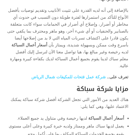
بالإضافة إلى أنه لديه القدرة على تثبيت الأنابيب وتقديم توصيات بأفضل
الأنواع للتأكد من استمرارها لفترة طويلة دون التسبب في حدوث أي
مخاطر أو أضرار، وإصلاح أي أضرار في الحمامات سواء كانت متعلقة
بالصنابير والحنفيات أو أي شيء آخر، وهو ماهر ومحترف بما يكفي حتى
يكون قادرا على اكتشاف تسربات المياه التي لا بد من إصلاحها أيضا
بأسرع وقت ممكن وبسهولة شديدة، ويمتاز بأن
أسعار أعمال السباكة
لديه رخيصة وغير مبالغ بها، هيا تواصل معنا الآن لنرسل إليك أفضل
معلم سباك لدينا يقوم بجميع أعمال السباكة لديك بكفاءة كبيرة ومهارة
عالية.
تعرف على..
شركة عمل فتحات للمكيفات شمال الرياض
مزايا شركة سباكة
هناك العديد من الأمور التي تجعل الشركة أفضل شركة سباكة يمكنك
الاعتماد عليها، وهي كما يلي:
أسعار أعمال السباكة
لديها رخيصة وفي متناول يد جميع العملاء.
يعمل لديها سباك ماهر وممتاز ولديه خبرة كبيرة وعلى أعلى مستوى
يقوم بجميع الخدمات السباكة المكلف بها على أكمل وجه.